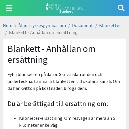
Hoppa
Användarmeny
till
Studnet
huvudinnehåll
Hem
Ålands yrkesgymnasium
Dokument
Blanketter
Länkstig
Blankett - Anhållan om ersättning
Blankett - Anhållan om
ersättning
Fyll i blanketten på dator. Skriv sedan ut den och
underteckna. Lämna in blanketten till skolans kansli. Om
du har kvitton på kostnader, bifoga dem.
Du är berättigad till ersättning om:
Kilometer-ersättning: Om resvägen är mera än 5
kilometer enkelväg.