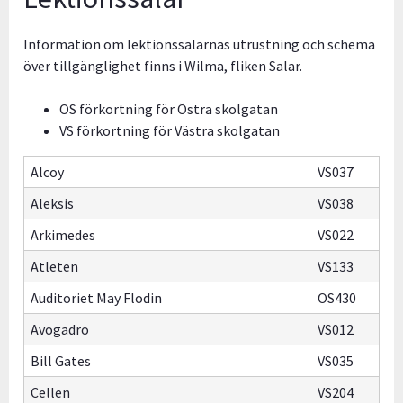
Information om lektionssalarnas utrustning och schema
över tillgänglighet finns i Wilma, fliken Salar.
OS förkortning för Östra skolgatan
VS förkortning för Västra skolgatan
Alcoy
VS037
Aleksis
VS038
Arkimedes
VS022
Atleten
VS133
Auditoriet May Flodin
OS430
Avogadro
VS012
Bill Gates
VS035
Cellen
VS204