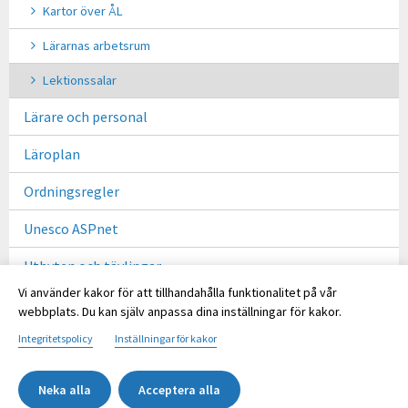
Kartor över ÅL
Lärarnas arbetsrum
Lektionssalar
Lärare och personal
Läroplan
Ordningsregler
Unesco ASPnet
Utbyten och tävlingar
Vi använder kakor för att tillhandahålla funktionalitet på vår
Verksamhetsberättelser
webbplats. Du kan själv anpassa dina inställningar för kakor.
Ålands lyceum 120 år
Integritetspolicy
Inställningar för kakor
Neka alla
Acceptera alla