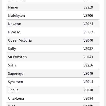
Mimer
VS319
Molekylen
VS206
Newton
VS024
Picasso
VS312
Queen Victoria
VS040
Sally
VS032
Sir Winston
VS043
Sofia
VS216
Superego
VS049
Syntesen
VS014
Thalia
VS030
Ulla-Lena
VS034