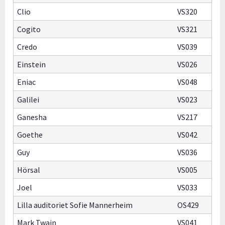
Clio
VS320
Cogito
VS321
Credo
VS039
Einstein
VS026
Eniac
VS048
Galilei
VS023
Ganesha
VS217
Goethe
VS042
Guy
VS036
Hörsal
VS005
Joel
VS033
Lilla auditoriet Sofie Mannerheim
OS429
Mark Twain
VS041