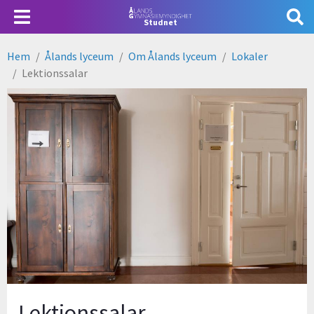
Hoppa
Användarmeny
Studnet
till
huvudinnehåll
Hem
Ålands lyceum
Om Ålands lyceum
Lokaler
Länkstig
Lektionssalar
Lektionssalar