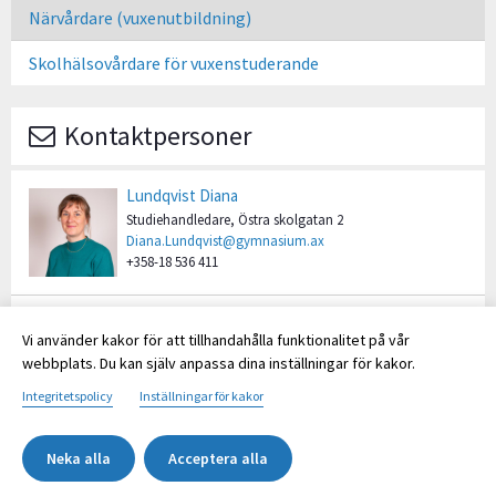
Närvårdare (vuxenutbildning)
Skolhälsovårdare för vuxenstuderande
Kontaktpersoner
Lundqvist Diana
Studiehandledare, Östra skolgatan 2
Diana.Lundqvist@gymnasium.ax
+358-18 536 411
Eriksson Erika
Vi använder kakor för att tillhandahålla funktionalitet på vår
T.f rektor
webbplats. Du kan själv anpassa dina inställningar för kakor.
Erika.Eriksson@gymnasium.ax
+358-18 536 401
Integritetspolicy
Inställningar för kakor
Neka alla
Acceptera alla