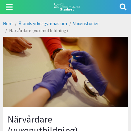
Hoppa
Användarmeny
Studnet
till
huvudinnehåll
Hem
Ålands yrkesgymnasium
Vuxenstudier
Länkstig
Närvårdare (vuxenutbildning)
Närvårdare
(vuxenutbildning)