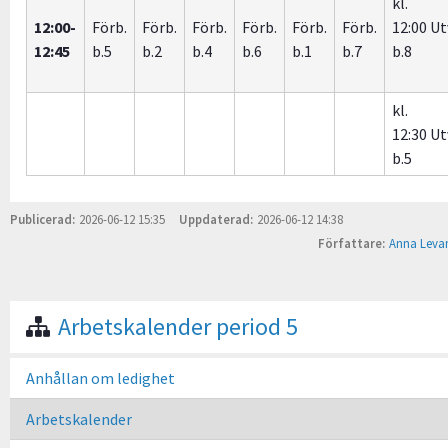
kl.
12:00-
Förb.
Förb.
Förb.
Förb.
Förb.
Förb.
12:00 Ut
12:45
b.5
b.2
b.4
b.6
b.1
b.7
b.8
kl.
12:30 Ut
b.5
Publicerad
2026-06-12 15:35
Uppdaterad
2026-06-12 14:38
Författare
Anna Leva
Arbetskalender period 5
Anhållan om ledighet
Arbetskalender