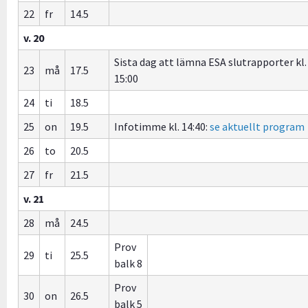
22
fr
14.5
v. 20
Sista dag att lämna ESA slutrapporter kl.
23
må
17.5
15:00
24
ti
18.5
25
on
19.5
Infotimme kl. 14:40:
se aktuellt program
26
to
20.5
27
fr
21.5
v. 21
28
må
24.5
Prov
29
ti
25.5
balk 8
Prov
30
on
26.5
balk 5