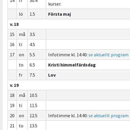
14
fr
30.4
kurser.
lö
1.5
Första maj
v. 18
15
må
3.5
16
ti
4.5
17
on
5.5
Infotimme kl. 14:40:
se aktuellt program
to
6.5
Kristi himmelfärdsdag
fr
7.5
Lov
v. 19
18
må
10.5
19
ti
11.5
20
on
12.5
Infotimme kl. 14:40:
se aktuellt program
21
to
13.5