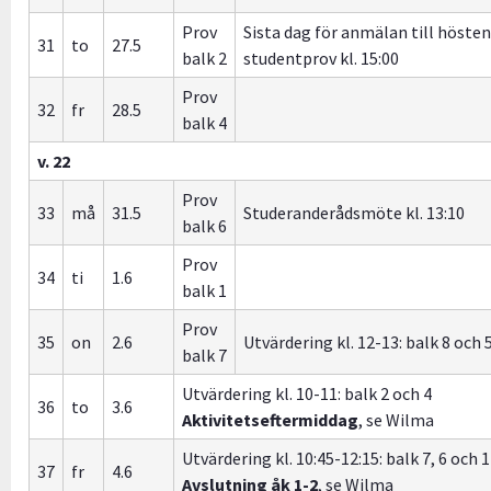
Prov
Sista dag för anmälan till höste
31
to
27.5
balk 2
studentprov kl. 15:00
Prov
32
fr
28.5
balk 4
v. 22
Prov
33
må
31.5
Studeranderådsmöte kl. 13:10
balk 6
Prov
34
ti
1.6
balk 1
Prov
35
on
2.6
Utvärdering kl. 12-13: balk 8 och 
balk 7
Utvärdering kl. 10-11: balk 2 och 4
36
to
3.6
Aktivitetseftermiddag
, se Wilma
Utvärdering kl. 10:45-12:15: balk 7, 6 och 1
37
fr
4.6
Avslutning åk 1-2
, se Wilma