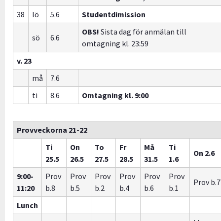
38
lö
5.6
Studentdimission
OBS!
Sista dag för anmälan till
sö
6.6
omtagning kl. 23:59
v. 23
må
7.6
ti
8.6
Omtagning kl. 9:00
Provveckorna 21-22
Ti
On
To
Fr
Må
Ti
On 2.6
25.5
26.5
27.5
28.5
31.5
1.6
9:00-
Prov
Prov
Prov
Prov
Prov
Prov
Prov b.7
11:20
b.8
b.5
b.2
b.4
b.6
b.1
Lunch