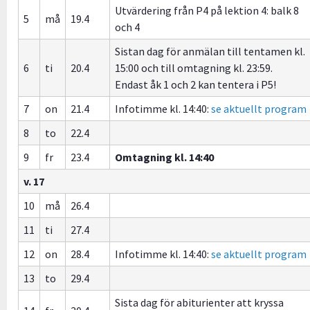
Utvärdering från P4 på lektion 4: balk 8
5
må
19.4
och 4
Sistan dag för anmälan till tentamen kl.
6
ti
20.4
15:00 och till omtagning kl. 23:59.
Endast åk 1 och 2 kan tentera i P5!
7
on
21.4
Infotimme kl. 14:40:
se aktuellt program
8
to
22.4
9
fr
23.4
Omtagning kl. 14:40
v. 17
10
må
26.4
11
ti
27.4
12
on
28.4
Infotimme kl. 14:40:
se aktuellt program
13
to
29.4
Sista dag för abiturienter att kryssa