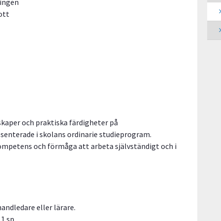
ningen
rott
skaper och praktiska färdigheter på
enterade i skolans ordinarie studieprogram.
ompetens och förmåga att arbeta självständigt och i
handledare eller lärare.
1 sp.