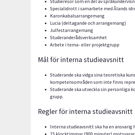
Studieresor som en del av språkundervis
Specialidrott i samarbete med Ålands id
Karonkabalsarrangemang
Lucia (deltagande och arrangemang)
Julfestarrangemang
Studeranderådsverksamhet
Arbete i tema- eller projektgrupp
Mål för interna studieavsnitt
Studerande ska vidga sina teoretiska kun
kompetensområden som inte finns repres
Studerande ska utveckla sin personliga k
grupp.
Regler för interna studieavsnitt
Interna studieavsnitt ska ha en ansvarig 
15 klocktimmar (900 minuter) motsvarar 