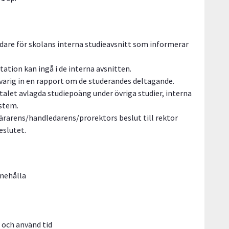
edare för skolans interna studieavsnitt som informerar
ation kan ingå i de interna avsnitten.
svarig in en rapport om de studerandes deltagande.
talet avlagda studiepoäng under övriga studier, interna
system.
lärarens/handledarens/prorektors beslut till rektor
eslutet.
innehålla
 och använd tid