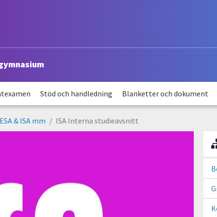
sgymnasium
ntexamen
Stöd och handledning
Blanketter och dokument
: ESA & ISA mm
ISA Interna studieavsnitt
B
G
K