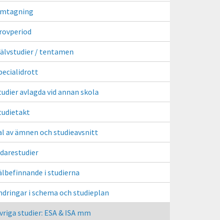
mtagning
rovperiod
jälvstudier / tentamen
pecialidrott
tudier avlagda vid annan skola
tudietakt
al av ämnen och studieavsnitt
idarestudier
älbefinnande i studierna
ndringar i schema och studieplan
vriga studier: ESA & ISA mm