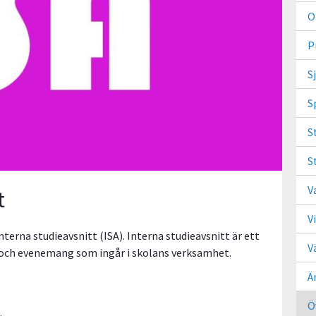
O
P
S
S
S
S
V
t
V
terna studieavsnitt (ISA). Interna studieavsnitt är ett
V
 och evenemang som ingår i skolans verksamhet.
Ä
Ö