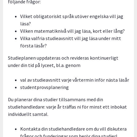
följande frågor:
Vilket obligatoriskt språk utöver engelska vill jag
läsa?
Vilken matematiknivå vill jag läsa, kort eller lång?
Vilka valfria studieavsnitt vill jag läsa under mitt
första läsår?
Studieplanen uppdateras och revideras kontinuerligt
under din tid på lyceet, bl.a. genom
val av studieavsnitt varje vårtermin inför nästa läsår
studentprovsplanering
Du planerar dina studier tillsammans med din
studiehandledare: varje år träffas ni för minst ett inbokat
individuellt samtal.
Kontakta din studiehandledare om du vill diskutera
frågor och funderingar som berör dina studier!