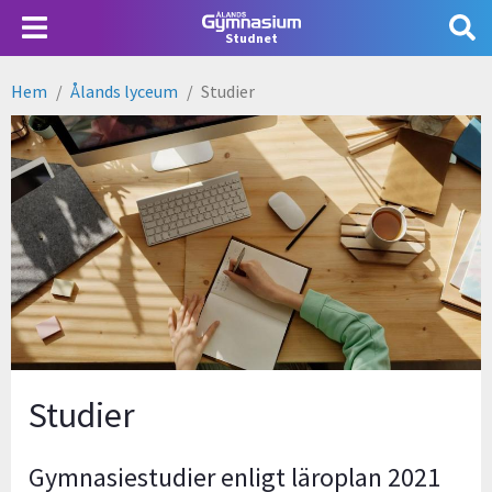
Hoppa
Användarmeny
till
Studnet
huvudinnehåll
Hem
Ålands lyceum
Studier
Länkstig
Studier
Gymnasiestudier enligt läroplan 2021