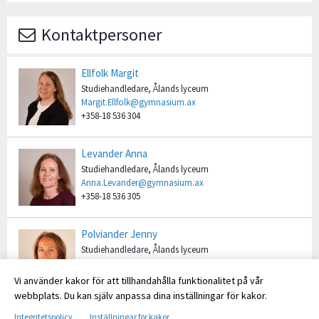
Kontaktpersoner
Ellfolk Margit
Studiehandledare, Ålands lyceum
Margit.Ellfolk@gymnasium.ax
+358-18 536 304
Levander Anna
Studiehandledare, Ålands lyceum
Anna.Levander@gymnasium.ax
+358-18 536 305
Polviander Jenny
Studiehandledare, Ålands lyceum
Jenny.Polviander@gymnasium.ax
+358-18 536 303
Vi använder kakor för att tillhandahålla funktionalitet på vår
webbplats. Du kan själv anpassa dina inställningar för kakor.
Integritetspolicy
Inställningar för kakor