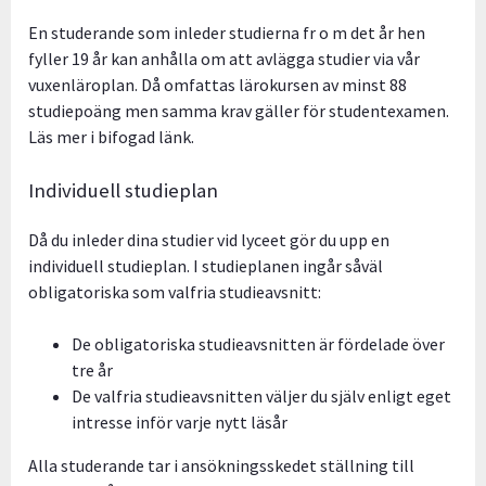
En studerande som inleder studierna fr o m det år hen
fyller 19 år kan anhålla om att avlägga studier via vår
vuxenläroplan. Då omfattas lärokursen av minst 88
studiepoäng men samma krav gäller för studentexamen.
Läs mer i bifogad länk.
Individuell studieplan
Då du inleder dina studier vid lyceet gör du upp en
individuell studieplan. I studieplanen ingår såväl
obligatoriska som valfria studieavsnitt:
De obligatoriska studieavsnitten är fördelade över
tre år
De valfria studieavsnitten väljer du själv enligt eget
intresse inför varje nytt läsår
Alla studerande tar i ansökningsskedet ställning till