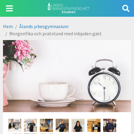
Hoppa
Användarmeny
till
Studnet
huvudinnehåll
Hem
Ålands yrkesgymnasium
Länkstig
Morgonfika och pratstund med inbjuden gäst