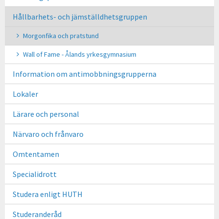
Hållbarhets- och jämställdhetsgruppen
Morgonfika och pratstund
Wall of Fame - Ålands yrkesgymnasium
Information om antimobbningsgrupperna
Lokaler
Lärare och personal
Närvaro och frånvaro
Omtentamen
Specialidrott
Studera enligt HUTH
Studeranderåd