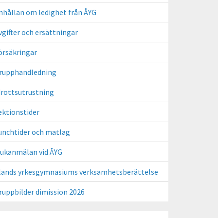
nhållan om ledighet från ÅYG
vgifter och ersättningar
örsäkringar
rupphandledning
drottsutrustning
ektionstider
unchtider och matlag
jukanmälan vid ÅYG
lands yrkesgymnasiums verksamhetsberättelse
ruppbilder dimission 2026