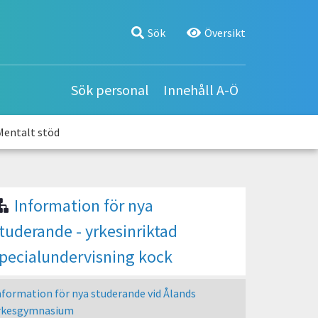
Användarmeny
Sök
Översikt
Sök personal
Innehåll A-Ö
Mentalt stöd
Information för nya
tuderande - yrkesinriktad
pecialundervisning kock
nformation för nya studerande vid Ålands
rkesgymnasium