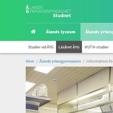
Hoppa
till
Studnet
huvudinnehåll
Navigering
Ålands lyceum
Ålands yrke
nivå
Navigering
1
Studier vid ÅYG
Läsåret ÅYG
HUTH-studier
nivå
Hem
Ålands yrkesgymnasium
Information för
2
Länkstig