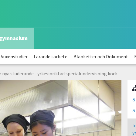
sgymnasium
Vuxenstudier
Lärande i arbete
Blanketter och Dokument
 nya studerande - yrkesinriktad specialundervisning kock
s
s
I
y