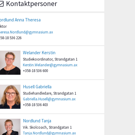
Kontaktpersoner
ordlund Anna Theresa
ktor
heresa.Nordlund@gymnasium.ax
58-18 536 226
Welander Kerstin
Studiekoordinator, Strandgatan 1
Kerstin.Welander@gymnasium.ax
+358-18 536 600
Husell Gabriella
Studiehandledare, Strandgatan 1
Gabriella.Husell@gymnasium.ax
+358-18 536 403
Nordlund Tanja
Vik. Skolcoach, Strandgatan 1
Tanja.Nordlund@gymnasium.ax