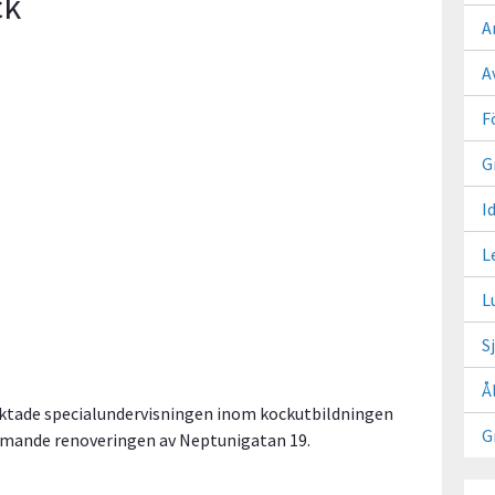
ck
A
A
F
G
I
L
L
S
Å
riktade specialundervisningen inom kockutbildningen
G
 kommande renoveringen av Neptunigatan 19.