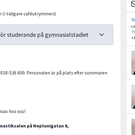
(i tidigare caféutrymmen).
N
Le
T
 för studerande på gymnasialstadiet
+3
n 018-536 600. Personalen är på plats efter sommaren
rivas hos oss!
ymnastiksalen på Neptunigatan 6,