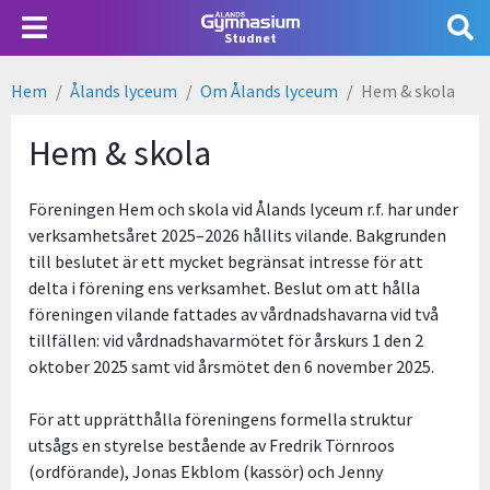
Hoppa
Användarmeny
till
Studnet
huvudinnehåll
Hem
Ålands lyceum
Om Ålands lyceum
Hem & skola
Länkstig
Hem & skola
Föreningen Hem och skola vid Ålands lyceum r.f. har under
verksamhetsåret 2025–2026 hållits vilande. Bakgrunden
till beslutet är ett mycket begränsat intresse för att
delta i förening ens verksamhet. Beslut om att hålla
föreningen vilande fattades av vårdnadshavarna vid två
tillfällen: vid vårdnadshavarmötet för årskurs 1 den 2
oktober 2025 samt vid årsmötet den 6 november 2025.
För att upprätthålla föreningens formella struktur
utsågs en styrelse bestående av Fredrik Törnroos
(ordförande), Jonas Ekblom (kassör) och Jenny