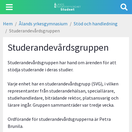
Hoppa
Användarmeny
Studnet
till
huvudinnehåll
Hem
Ålands yrkesgymnasium
Stöd och handledning
Länkstig
Studerandevårdsgruppen
Studerandevårdsgruppen
Studerandevårdsgruppen har hand om ärenden för att
stödja studerande i deras studier.
Varje enhet har en studerandevårdsgrupp (SVG), i vilken
representanter från studerandehälsan, speciallärare,
studiehandledare, biträdande rektor, platsansvarig och
lärare ingår. Gruppen sammanträder var tredje vecka.
Ordförande för studerandevårdsgrupperna är Petra
Brunila.