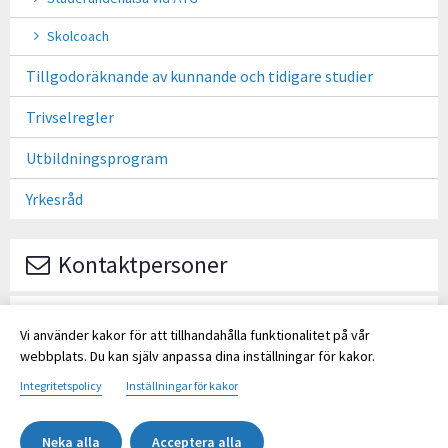
Skolcoach
Tillgodoräknande av kunnande och tidigare studier
Trivselregler
Utbildningsprogram
Yrkesråd
Kontaktpersoner
Eriksson Penilla
Vi använder kakor för att tillhandahålla funktionalitet på vår
LIA-samordnare
webbplats. Du kan själv anpassa dina inställningar för kakor.
Penilla.Eriksson@gymnasium.ax
+358-18 536 504
Integritetspolicy
Inställningar för kakor
Neka alla
Acceptera alla