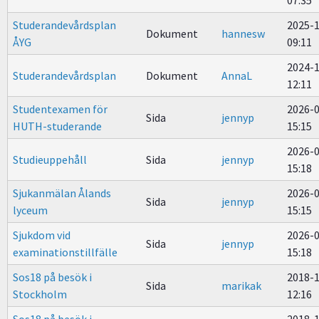
07:35
Studerandevårdsplan
2025-
Dokument
hannesw
ÅYG
09:11
2024-
Studerandevårdsplan
Dokument
AnnaL
12:11
Studentexamen för
2026-
Sida
jennyp
HUTH-studerande
15:15
2026-
Studieuppehåll
Sida
jennyp
15:18
Sjukanmälan Ålands
2026-
Sida
jennyp
lyceum
15:15
Sjukdom vid
2026-
Sida
jennyp
examinationstillfälle
15:18
Sos18 på besök i
2018-
Sida
marikak
Stockholm
12:16