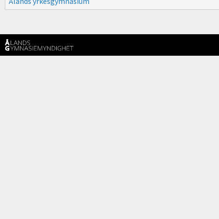
Ålands yrkesgymnasium