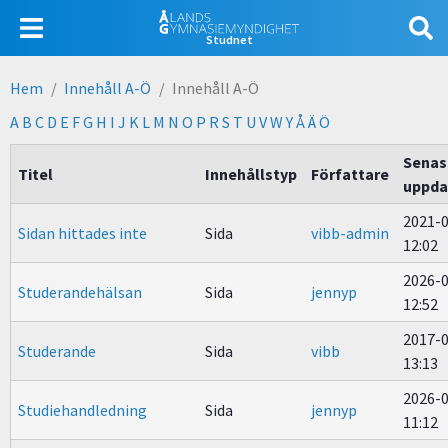
Hoppa
Användarmeny
till
Studnet
huvudinnehåll
Hem
Innehåll A-Ö
Innehåll A-Ö
Länkstig
A
B
C
D
E
F
G
H
I
J
K
L
M
N
O
P
R
S
T
U
V
W
Y
Å
Ä
Ö
Senas
Titel
Innehållstyp
Författare
uppda
2021-
Sidan hittades inte
Sida
vibb-admin
12:02
2026-
Studerandehälsan
Sida
jennyp
12:52
2017-
Studerande
Sida
vibb
13:13
2026-
Studiehandledning
Sida
jennyp
11:12