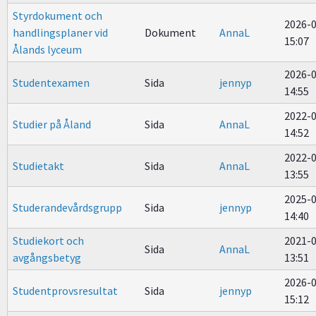
Styrdokument och
2026-
handlingsplaner vid
Dokument
AnnaL
15:07
Ålands lyceum
2026-
Studentexamen
Sida
jennyp
14:55
2022-
Studier på Åland
Sida
AnnaL
14:52
2022-
Studietakt
Sida
AnnaL
13:55
2025-
Studerandevårdsgrupp
Sida
jennyp
14:40
Studiekort och
2021-
Sida
AnnaL
avgångsbetyg
13:51
2026-
Studentprovsresultat
Sida
jennyp
15:12