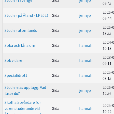
Studier i Sverige
Sida
jennyp
09:45
2026-
Studier på Åland - LP2021
Sida
jennyp
09:44
2026-
Studier utomlands
Sida
jennyp
13:55
2024-
Söka och låna om
Sida
hannah
10:13
2023-
Sök vidare
Sida
hannah
09:11
2025-
Specialidrott
Sida
hannah
08:15
Studiernas upplägg: Vad
2026-
Sida
jennyp
läser du?
12:56
Skolhälsovårdare för
2025-
vuxenstuderande vid
Sida
hannah
10:22