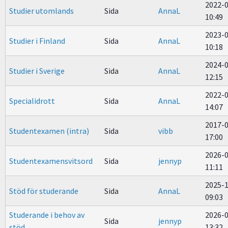
2022-
Studier utomlands
Sida
AnnaL
10:49
2023-
Studier i Finland
Sida
AnnaL
10:18
2024-
Studier i Sverige
Sida
AnnaL
12:15
2022-
Specialidrott
Sida
AnnaL
14:07
2017-
Studentexamen (intra)
Sida
vibb
17:00
2026-
Studentexamensvitsord
Sida
jennyp
11:11
2025-
Stöd för studerande
Sida
AnnaL
09:03
Studerande i behov av
2026-
Sida
jennyp
stöd
13:32