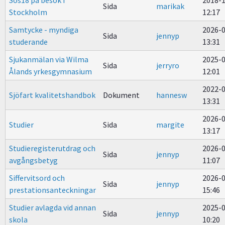
Sos18 på besök i
2018-
Sida
marikak
Stockholm
12:17
Samtycke - myndiga
2026-
Sida
jennyp
studerande
13:31
Sjukanmälan via Wilma
2025-
Sida
jerryro
Ålands yrkesgymnasium
12:01
2022-
Sjöfart kvalitetshandbok
Dokument
hannesw
13:31
2026-
Studier
Sida
margite
13:17
Studieregisterutdrag och
2026-
Sida
jennyp
avgångsbetyg
11:07
Siffervitsord och
2026-
Sida
jennyp
prestationsanteckningar
15:46
Studier avlagda vid annan
2025-
Sida
jennyp
skola
10:20