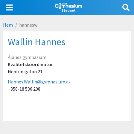
Hoppa
Användarmeny
till
Studnet
huvudinnehåll
Hem
hannesw
Länkstig
Wallin Hannes
Ålands gymnasium
Kvalitetskoordinator
Neptunigatan 21
Hannes.Wallin@gymnasium.ax
+358-18 536 208