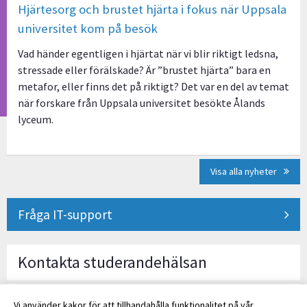
Hjärtesorg och brustet hjärta i fokus när Uppsala
universitet kom på besök
Vad händer egentligen i hjärtat när vi blir riktigt ledsna,
stressade eller förälskade? Är ”brustet hjärta” bara en
metafor, eller finns det på riktigt? Det var en del av temat
när forskare från Uppsala universitet besökte Ålands
lyceum.
Visa alla nyheter
Fråga IT-support
Kontakta studerandehälsan
Klicka för kontaktuppgifter och mer information om
Vi använder kakor för att tillhandahålla funktionalitet på vår