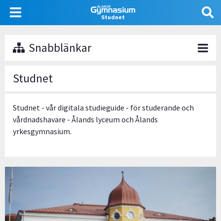
Hoppa
Användarmeny
till
Studnet
huvudinnehåll
Snabblänkar
Studnet
Studnet - vår digitala studieguide - för studerande och
vårdnadshavare - Ålands lyceum och Ålands
yrkesgymnasium.